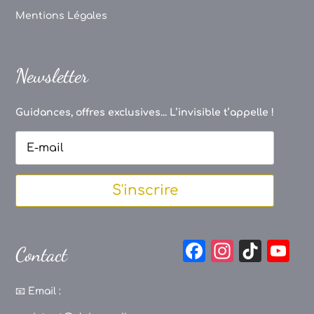
Mentions Légales
Newsletter
Guidances, offres exclusives... L’invisible t’appelle !
S'inscrire
F
In
Ti
Y
Contact
a
st
k
o
c
a
T
u
📧
Email :