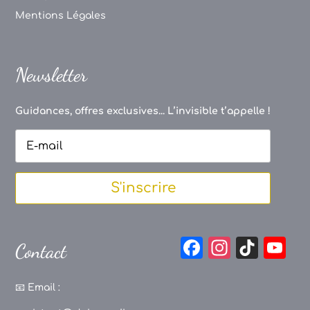
Mentions Légales
Newsletter
Guidances, offres exclusives... L’invisible t’appelle !
S'inscrire
F
In
Ti
Y
Contact
a
st
k
o
c
a
T
u
📧
Email :