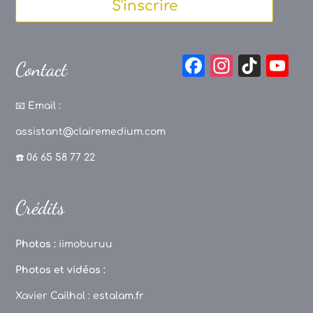
S'inscrire
F
In
Ti
Y
Contact
a
st
k
o
c
a
T
u
📧
Email :
e
g
o
T
assistant@clairemedium.com
b
r
k
u
☎️ 06 65 58 77 22
o
a
b
o
m
e
Crédits
k
C
h
Photos :
iimoburuu
a
Photos et vidéos :
n
Xavier Cailhol :
estalam.fr
n