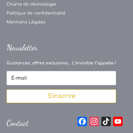
Charte de déontologie
Politique de confidentialité
Mentions Légales
Newsletter
Guidances, offres exclusives... L’invisible t’appelle !
S'inscrire
F
In
Ti
Y
Contact
a
st
k
o