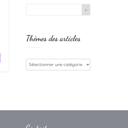
s
Thèmes des articles
s
Thèmes
des
articles
Contact