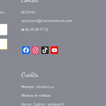
s...
📧
Email :
assistant@clairemedium.com
☎️ 06 65 58 77 22
F
In
Ti
Y
a
st
k
o
c
a
T
u
e
g
o
T
Crédits
b
r
k
u
o
a
b
Photos :
iimoburuu
o
m
e
Photos et vidéos :
k
C
Xavier Cailhol :
estalam.fr