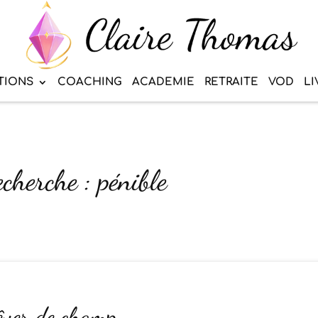
TIONS
COACHING
ACADEMIE
RETRAITE
VOD
LI
echerche : pénible
rêver de champ