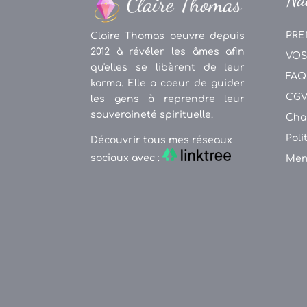
PRE
Claire Thomas oeuvre depuis
2012 à révéler les âmes afin
VOS
qu'elles se libèrent de leur
FAQ
karma. Elle a coeur de guider
CG
les gens à reprendre leur
souveraineté spirituelle.
Cha
Poli
Découvrir tous mes réseaux
sociaux avec :
Men