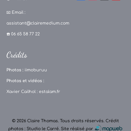
a
st
k
o
c
a
T
u
📧
Email :
e
g
o
T
assistant@clairemedium.com
b
r
k
u
☎️ 06 65 58 77 22
o
a
b
o
m
e
Crédits
k
C
h
Photos :
iimoburuu
a
Photos et vidéos :
n
Xavier Cailhol :
estalam.fr
n
el
© 2026 Claire Thomas. Tous droits réservés.
Crédit
photos : Studio le Carré
.
Site réalisé par