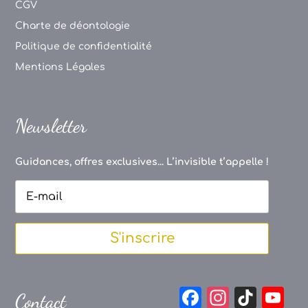
CGV
Charte de déontologie
Politique de confidentialité
Mentions Légales
Newsletter
Guidances, offres exclusives... L’invisible t’appelle !
S'inscrire
F
In
Ti
Y
Contact