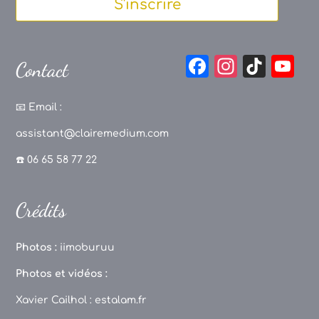
S'inscrire
F
In
Ti
Y
Contact
a
st
k
o
c
a
T
u
📧
Email :
e
g
o
T
assistant@clairemedium.com
b
r
k
u
☎️ 06 65 58 77 22
o
a
b
o
m
e
Crédits
k
C
h
Photos :
iimoburuu
a
Photos et vidéos :
n
Xavier Cailhol :
estalam.fr
n