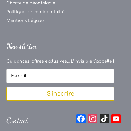
Charte de déontologie
Politique de confidentialité
Mentions Légales
Newsletter
Guidances, offres exclusives... L’invisible t’appelle !
S'inscrire
F
In
Ti
Y
Contact
a
st
k
o