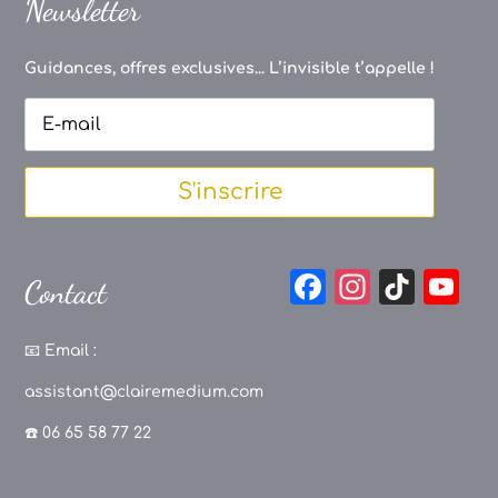
Newsletter
Guidances, offres exclusives... L’invisible t’appelle !
S'inscrire
F
In
Ti
Y
Contact
a
st
k
o
c
a
T
u
📧
Email :
e
g
o
T
assistant@clairemedium.com
b
r
k
u
☎️ 06 65 58 77 22
o
a
b