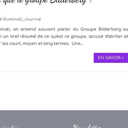
Illuminati
,
Journal
inati, on entend souvent parler du Groupe Bilderberg o
i un bref résumé de ce qu'est ce groupe, accusé d'abriter e
r les court, moyen et long termes. Une...
EN SAVOIR +
vigation
Newsletter