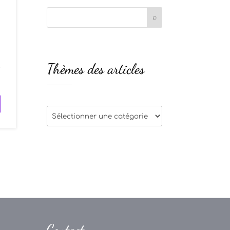
u
Thèmes des articles
t
Thèmes
des
articles
Contact