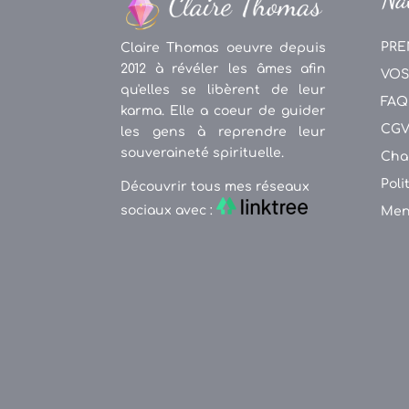
PRE
Claire Thomas oeuvre depuis
2012 à révéler les âmes afin
VOS
qu'elles se libèrent de leur
FAQ
karma. Elle a coeur de guider
CG
les gens à reprendre leur
souveraineté spirituelle.
Cha
Poli
Découvrir tous mes réseaux
sociaux avec :
Men