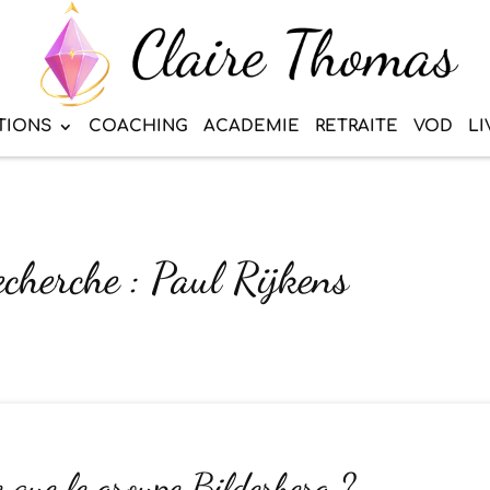
TIONS
COACHING
ACADEMIE
RETRAITE
VOD
LI
echerche : Paul Rijkens
 que le groupe Bilderberg ?