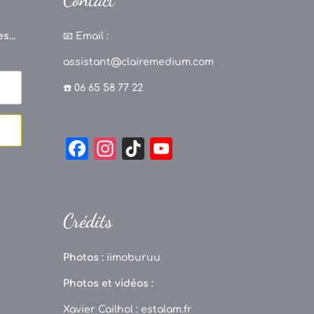
s...
📧
Email :
assistant@clairemedium.com
☎️ 06 65 58 77 22
F
In
Ti
Y
a
st
k
o
c
a
T
u
e
g
o
T
Crédits
b
r
k
u
o
a
b
Photos :
iimoburuu
o
m
e
Photos et vidéos :
k
C
Xavier Cailhol :
estalam.fr