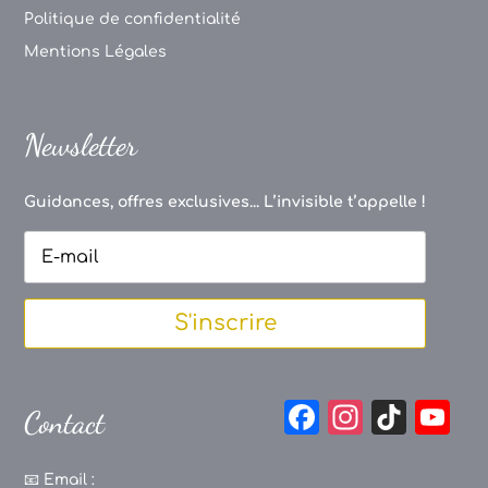
Politique de confidentialité
Mentions Légales
Newsletter
Guidances, offres exclusives... L’invisible t’appelle !
S'inscrire
F
In
Ti
Y
Contact
a
st
k
o
c
a
T
u
📧
Email :