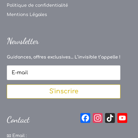
Politique de confidentialité
Mentions Légales
Newsletter
Guidances, offres exclusives... L’invisible t’appelle !
S'inscrire
F
In
Ti
Y
Contact
a
st
k
o
c
a
T
u
📧
Email :