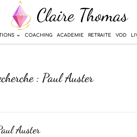
TIONS
COACHING
ACADEMIE
RETRAITE
VOD
LI
echerche : Paul Auster
Paul Auster