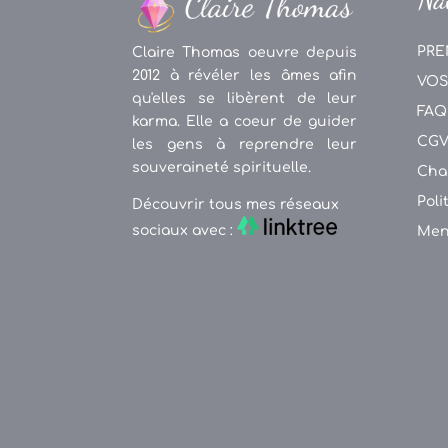
PRE
Claire Thomas oeuvre depuis
2012 à révéler les âmes afin
VOS
qu'elles se libèrent de leur
FAQ
karma. Elle a coeur de guider
CG
les gens à reprendre leur
souveraineté spirituelle.
Cha
Poli
Découvrir tous mes réseaux
sociaux avec :
Men