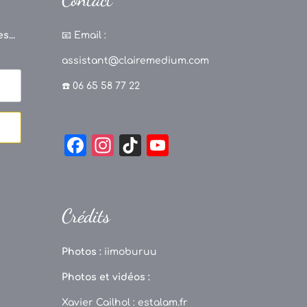
s...
📧
Email :
assistant@clairemedium.com
☎️ 06 65 58 77 22
F
In
Ti
Y
a
st
k
o
c
a
T
u
e
g
o
T
Crédits
b
r
k
u
o
a
b
Photos :
iimoburuu
o
m
e
Photos et vidéos :
k
C
Xavier Cailhol :
estalam.fr