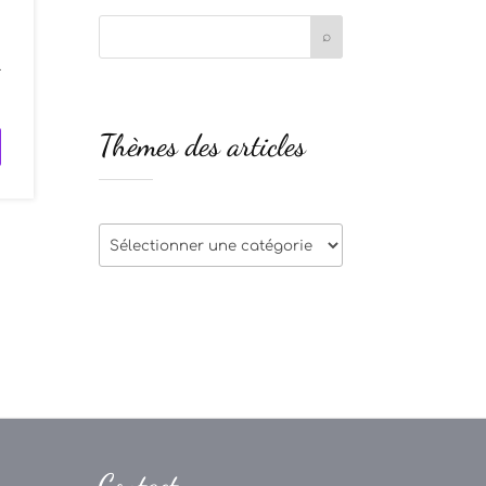
l
Thèmes des articles
Thèmes
des
articles
Contact