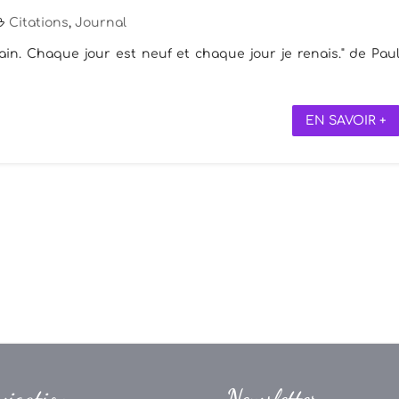
Citations
,
Journal
ain. Chaque jour est neuf et chaque jour je renais." de Pau
EN SAVOIR +
vigation
Newsletter