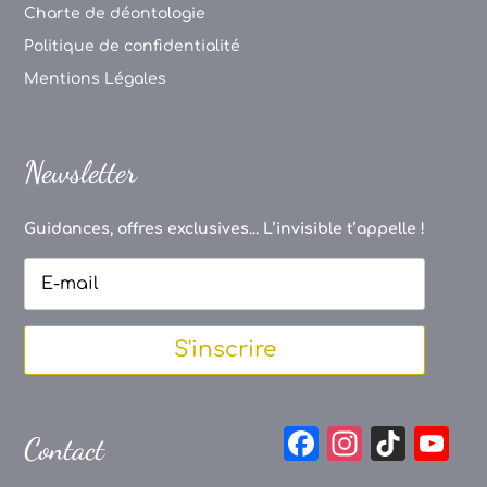
Charte de déontologie
Politique de confidentialité
Mentions Légales
Newsletter
Guidances, offres exclusives... L’invisible t’appelle !
S'inscrire
F
In
Ti
Y
Contact
a
st
k
o