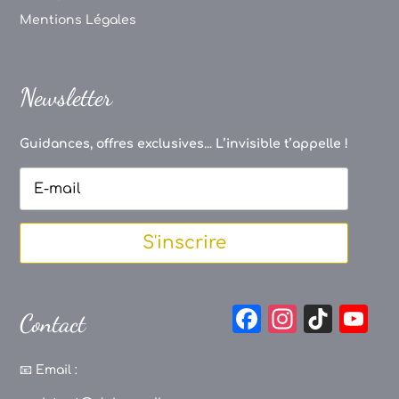
Mentions Légales
Newsletter
Guidances, offres exclusives... L’invisible t’appelle !
S'inscrire
F
In
Ti
Y
Contact
a
st
k
o
c
a
T
u
📧
Email :