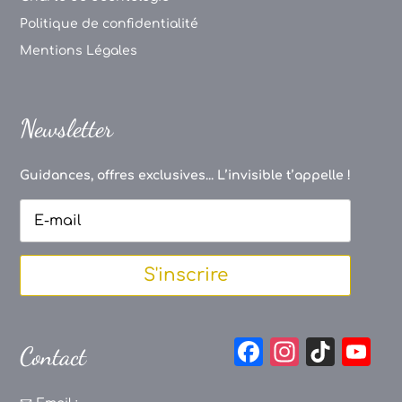
Politique de confidentialité
Mentions Légales
Newsletter
Guidances, offres exclusives... L’invisible t’appelle !
S'inscrire
F
In
Ti
Y
Contact
a
st
k
o