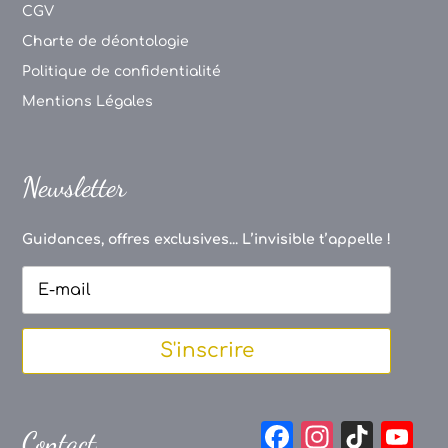
CGV
Charte de déontologie
Politique de confidentialité
Mentions Légales
Newsletter
Guidances, offres exclusives... L’invisible t’appelle !
S'inscrire
F
In
Ti
Y
Contact