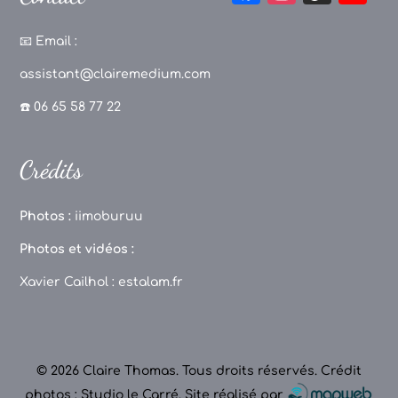
a
st
k
o
c
a
T
u
📧
Email :
e
g
o
T
assistant@clairemedium.com
b
r
k
u
☎️ 06 65 58 77 22
o
a
b
o
m
e
Crédits
k
C
h
Photos :
iimoburuu
a
Photos et vidéos :
n
Xavier Cailhol :
estalam.fr
n
el
© 2026 Claire Thomas. Tous droits réservés.
Crédit
photos : Studio le Carré
.
Site réalisé par