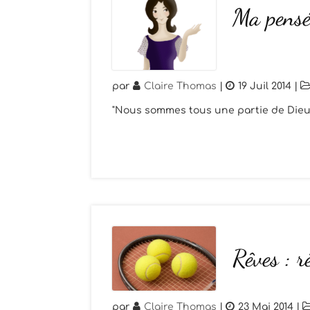
Ma pensé
par
Claire Thomas
|
19 Juil 2014
|
"Nous sommes tous une partie de Dieu,
Rêves : r
par
Claire Thomas
|
23 Mai 2014
|