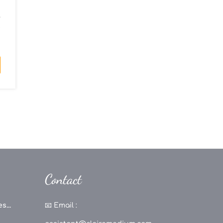
.
e
Contact
s...
📧
Email :