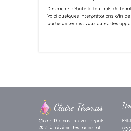
Dimanche débute le tournois de tennis
Voici quelques interprétations afin d
partie de tennis : vous aurez des oppor
Na
PRE
Claire Thomas oeuvre depuis
2012 à révéler les âmes afin
VOS