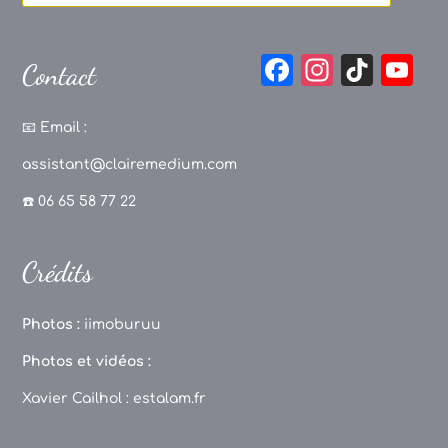
F
In
Ti
Y
Contact
a
st
k
o
c
a
T
u
📧
Email :
e
g
o
T
assistant@clairemedium.com
b
r
k
u
☎️ 06 65 58 77 22
o
a
b
o
m
e
Crédits
k
C
h
Photos :
iimoburuu
a
Photos et vidéos :
n
Xavier Cailhol :
estalam.fr
n