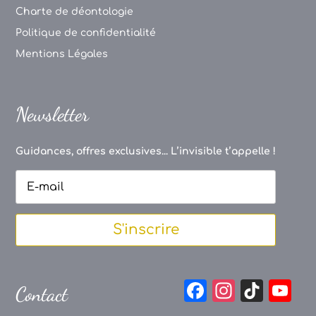
Charte de déontologie
Politique de confidentialité
Mentions Légales
Newsletter
Guidances, offres exclusives... L’invisible t’appelle !
S'inscrire
F
In
Ti
Y
Contact
a
st
k
o