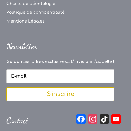
Charte de déontologie
Politique de confidentialité
Mentions Légales
Newsletter
Guidances, offres exclusives... L’invisible t’appelle !
S'inscrire
F
In
Ti
Y
Contact
a
st
k
o