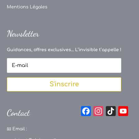
Mentions Légales
Newsletter
Guidances, offres exclusives... L’invisible t’appelle !
S'inscrire
F
In
Ti
Y
Contact
a
st
k
o
c
a
T
u
📧
Email :