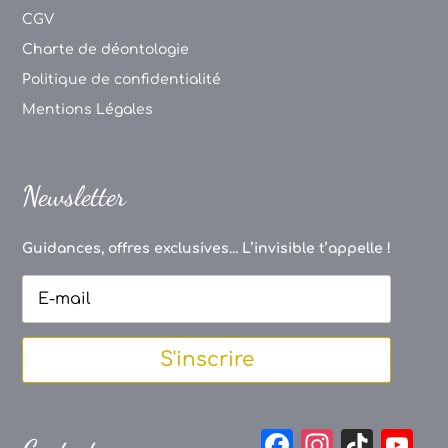
CGV
Charte de déontologie
Politique de confidentialité
Mentions Légales
Newsletter
Guidances, offres exclusives... L’invisible t’appelle !
S'inscrire
F
In
Ti
Y