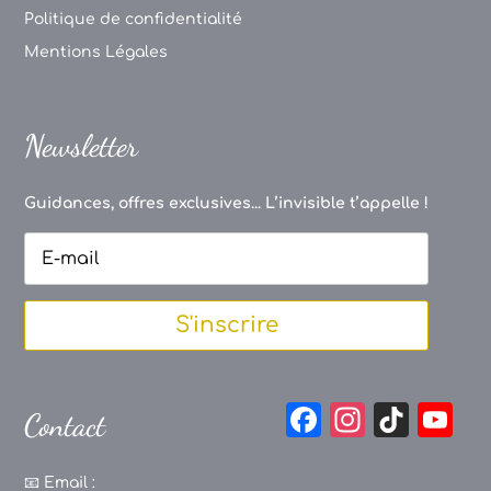
Politique de confidentialité
Mentions Légales
Newsletter
Guidances, offres exclusives... L’invisible t’appelle !
S'inscrire
F
In
Ti
Y
Contact
a
st
k
o
c
a
T
u
📧
Email :