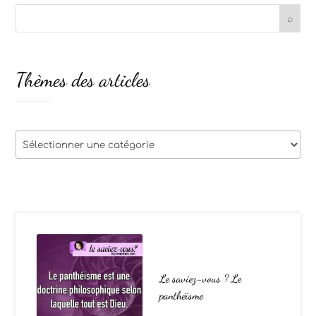
Thèmes des articles
Thèmes
des
articles
Le saviez-vous ? Le
panthéisme