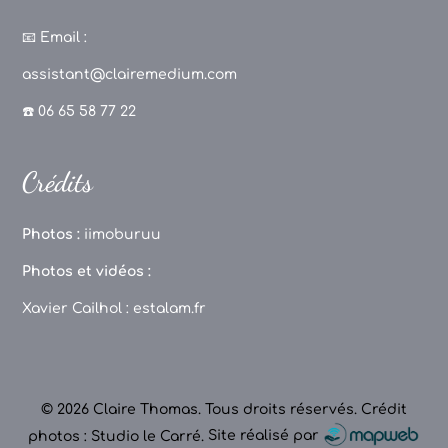
a
st
k
o
c
a
T
u
📧
Email :
e
g
o
T
assistant@clairemedium.com
b
r
k
u
☎️ 06 65 58 77 22
o
a
b
o
m
e
Crédits
k
C
h
Photos :
iimoburuu
a
Photos et vidéos :
n
Xavier Cailhol :
estalam.fr
n
el
© 2026 Claire Thomas. Tous droits réservés.
Crédit
photos : Studio le Carré
.
Site réalisé par