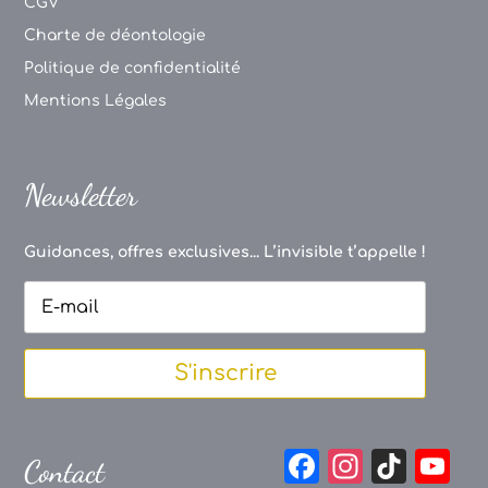
CGV
Charte de déontologie
Politique de confidentialité
Mentions Légales
Newsletter
Guidances, offres exclusives... L’invisible t’appelle !
S'inscrire
F
In
Ti
Y
Contact