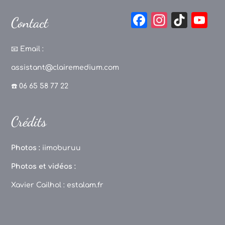
F
In
Ti
Y
Contact
a
st
k
o
c
a
T
u
📧
Email :
e
g
o
T
assistant@clairemedium.com
b
r
k
u
☎️ 06 65 58 77 22
o
a
b
o
m
e
Crédits
k
C
h
Photos :
iimoburuu
a
Photos et vidéos :
n
Xavier Cailhol :
estalam.fr
n
el