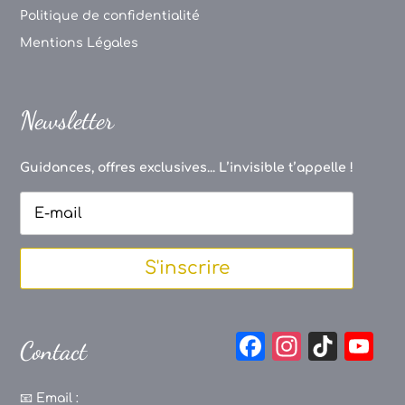
Politique de confidentialité
Mentions Légales
Newsletter
Guidances, offres exclusives... L’invisible t’appelle !
S'inscrire
F
In
Ti
Y
Contact
a
st
k
o
c
a
T
u
📧
Email :