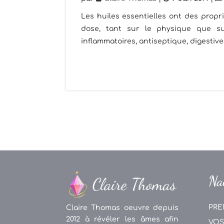
Les huiles essentielles ont des propri
dose, tant sur le physique que sur
inflammatoires, antiseptique, digestives
Na
PRE
Claire Thomas oeuvre depuis
2012 à révéler les âmes afin
VOS