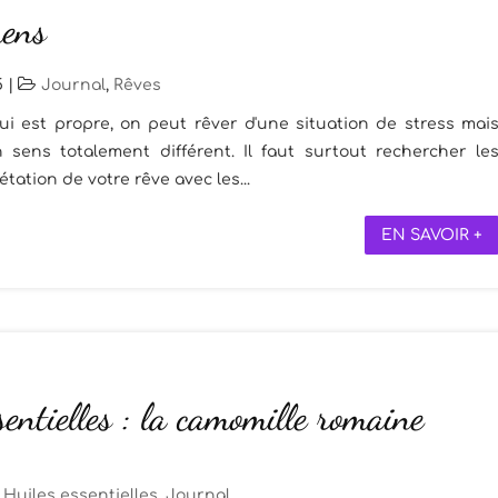
ens
5
|
Journal
,
Rêves
ui est propre, on peut rêver d'une situation de stress mai
sens totalement différent. Il faut surtout rechercher le
étation de votre rêve avec les...
EN SAVOIR +
sentielles : la camomille romaine
Huiles essentielles
,
Journal