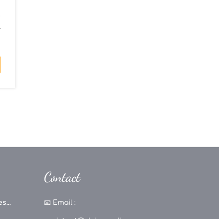
e
-
Contact
s...
📧
Email :