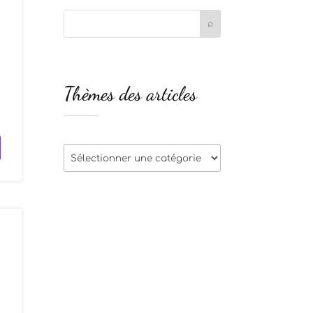
s
Thèmes des articles
s
Thèmes
des
articles