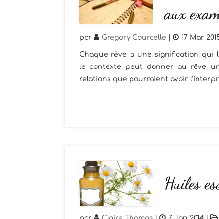
aux exam
par
Gregory Courcelle
|
17 Mar 201
Chaque rêve a une signification qui l
le contexte peut donner au rêve un 
relations que pourraient avoir l’interpr
Huiles es
par
Claire Thomas
|
7 Jan 2014
|