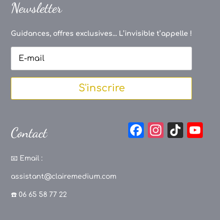
Newsletter
Guidances, offres exclusives... L’invisible t’appelle !
S'inscrire
F
In
Ti
Y
Contact
a
st
k
o
c
a
T
u
📧
Email :
e
g
o
T
assistant@clairemedium.com
b
r
k
u
☎️ 06 65 58 77 22
o
a
b