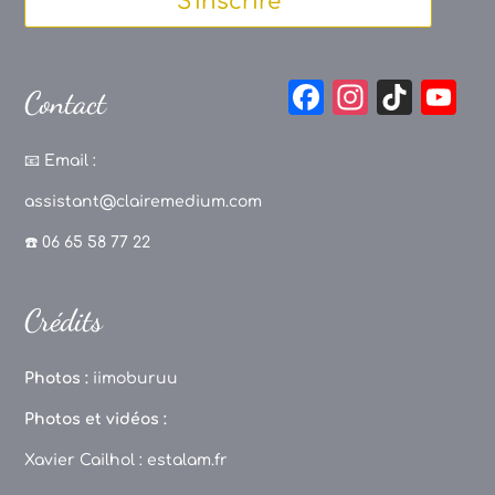
S'inscrire
F
In
Ti
Y
Contact
a
st
k
o
c
a
T
u
📧
Email :
e
g
o
T
assistant@clairemedium.com
b
r
k
u
☎️ 06 65 58 77 22
o
a
b
o
m
e
Crédits
k
C
h
Photos :
iimoburuu
a
Photos et vidéos :
n
Xavier Cailhol :
estalam.fr
n