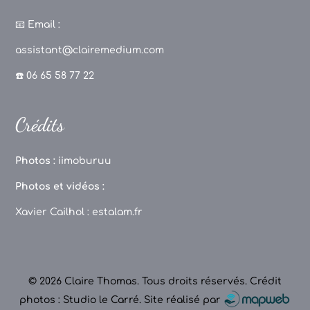
a
st
k
o
c
a
T
u
📧
Email :
e
g
o
T
assistant@clairemedium.com
b
r
k
u
☎️ 06 65 58 77 22
o
a
b
o
m
e
Crédits
k
C
h
Photos :
iimoburuu
a
Photos et vidéos :
n
Xavier Cailhol :
estalam.fr
n
el
© 2026 Claire Thomas. Tous droits réservés.
Crédit
photos : Studio le Carré
.
Site réalisé par