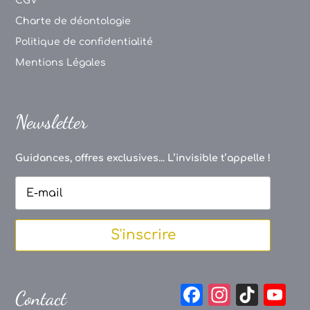
CGV
Charte de déontologie
Politique de confidentialité
Mentions Légales
Newsletter
Guidances, offres exclusives... L’invisible t’appelle !
S'inscrire
F
In
Ti
Y
Contact