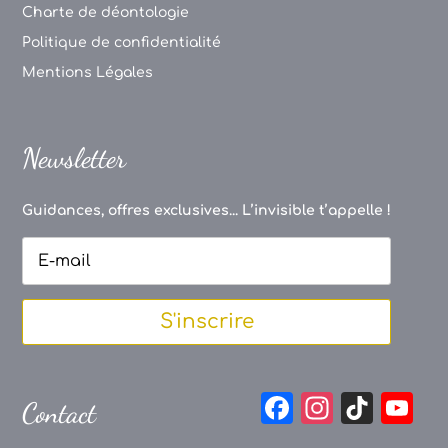
Charte de déontologie
Politique de confidentialité
Mentions Légales
Newsletter
Guidances, offres exclusives... L’invisible t’appelle !
S'inscrire
F
In
Ti
Y
Contact
a
st
k
o