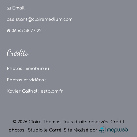
a
st
k
o
c
a
T
u
📧
Email :
e
g
o
T
assistant@clairemedium.com
b
r
k
u
☎️ 06 65 58 77 22
o
a
b
o
m
e
Crédits
k
C
h
Photos :
iimoburuu
a
Photos et vidéos :
n
Xavier Cailhol :
estalam.fr
n
el
© 2026 Claire Thomas. Tous droits réservés.
Crédit
photos : Studio le Carré
.
Site réalisé par