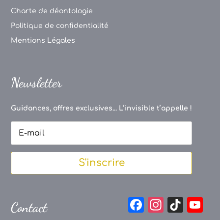
Charte de déontologie
Politique de confidentialité
Mentions Légales
Newsletter
Guidances, offres exclusives... L’invisible t’appelle !
S'inscrire
F
In
Ti
Y
Contact