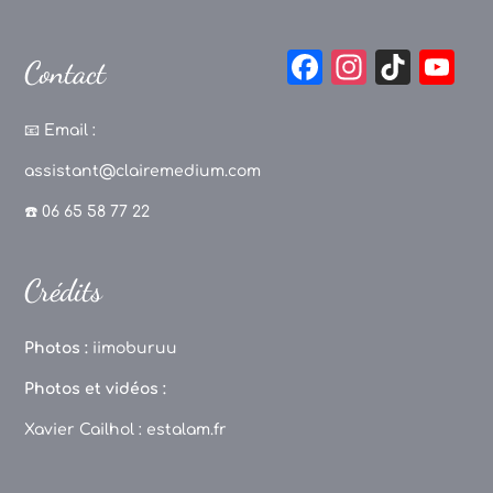
F
In
Ti
Y
Contact
a
st
k
o
c
a
T
u
📧
Email :
e
g
o
T
assistant@clairemedium.com
b
r
k
u
☎️ 06 65 58 77 22
o
a
b
o
m
e
Crédits
k
C
h
Photos :
iimoburuu
a
Photos et vidéos :
n
Xavier Cailhol :
estalam.fr
n
el