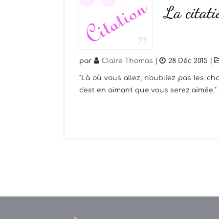
La citati
par
Claire Thomas
|
28 Déc 2015
|
"Là où vous allez, n'oubliez pas les c
c'est en aimant que vous serez aimée."