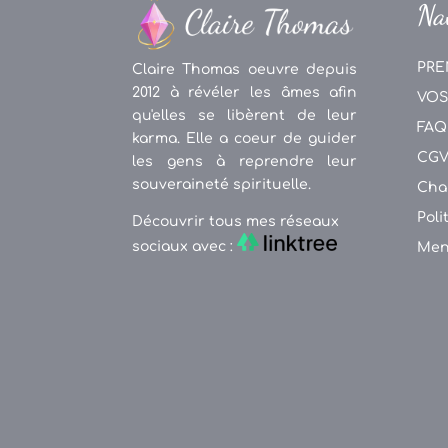
Na
PRE
Claire Thomas oeuvre depuis
2012 à révéler les âmes afin
VOS
qu'elles se libèrent de leur
FAQ
karma. Elle a coeur de guider
CG
les gens à reprendre leur
souveraineté spirituelle.
Cha
Poli
Découvrir tous mes réseaux
sociaux avec :
Men