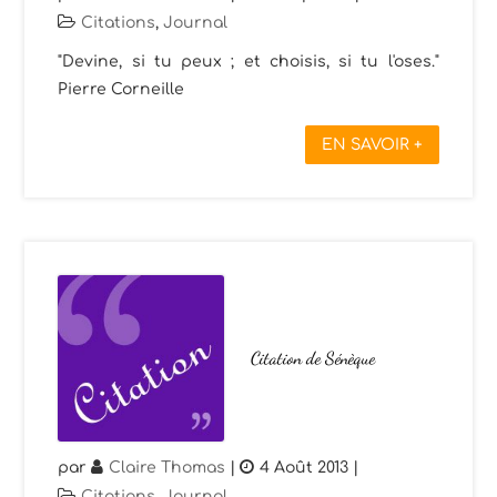
Citations
,
Journal
"Devine, si tu peux ; et choisis, si tu l'oses."
Pierre Corneille
EN SAVOIR +
Citation de Sénèque
par
Claire Thomas
|
4 Août 2013
|
Citations
,
Journal