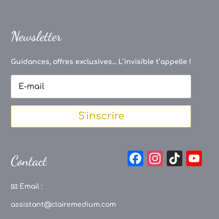
Newsletter
Guidances, offres exclusives... L’invisible t’appelle !
S'inscrire
F
In
Ti
Y
Contact
a
st
k
o
c
a
T
u
📧
Email :
e
g
o
T
assistant@clairemedium.com