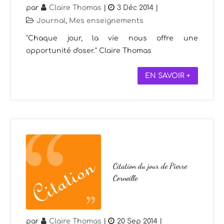
par
Claire Thomas
|
3 Déc 2014
|
Journal
,
Mes enseignements
"Chaque jour, la vie nous offre une
opportunité d'oser." Claire Thomas
EN SAVOIR +
Citation du jour de Pierre
Corneille
par
Claire Thomas
|
20 Sep 2014
|