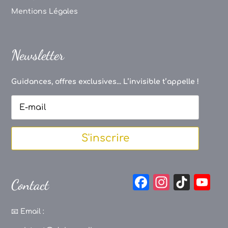
Mentions Légales
Newsletter
Guidances, offres exclusives... L’invisible t’appelle !
S'inscrire
F
In
Ti
Y
Contact
a
st
k
o
c
a
T
u
📧
Email :