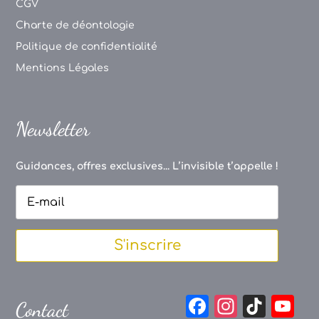
CGV
Charte de déontologie
Politique de confidentialité
Mentions Légales
Newsletter
Guidances, offres exclusives... L’invisible t’appelle !
S'inscrire
F
In
Ti
Y
Contact