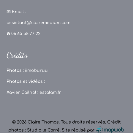
a
st
k
o
c
a
T
u
📧
Email :
e
g
o
T
assistant@clairemedium.com
b
r
k
u
☎️ 06 65 58 77 22
o
a
b
o
m
e
Crédits
k
C
h
Photos :
iimoburuu
a
Photos et vidéos :
n
Xavier Cailhol :
estalam.fr
n
el
© 2026 Claire Thomas. Tous droits réservés.
Crédit
photos : Studio le Carré
.
Site réalisé par