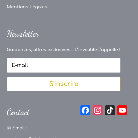
Mentions Légales
Newsletter
Guidances, offres exclusives... L’invisible t’appelle !
S'inscrire
F
In
Ti
Y
Contact
a
st
k
o
c
a
T
u
📧
Email :