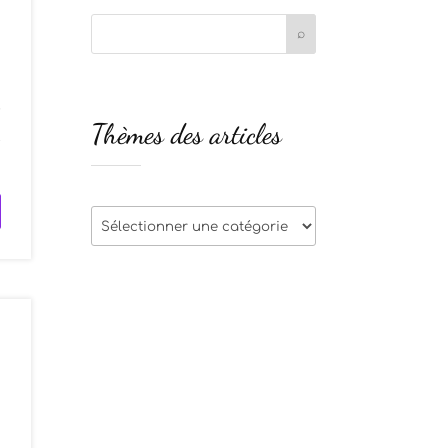
r
Thèmes des articles
t
Thèmes
des
articles