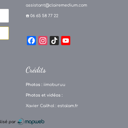
assistant@clairemedium.com
☎️ 06 65 58 77 22
F
In
Ti
Y
a
st
k
o
c
a
T
u
e
g
o
T
Crédits
b
r
k
u
o
a
b
Photos :
iimoburuu
o
m
e
Photos et vidéos :
k
C
Xavier Cailhol :
estalam.fr
h
a
alisé par