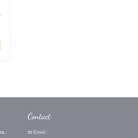
a
e
Contact
s...
📧
Email :