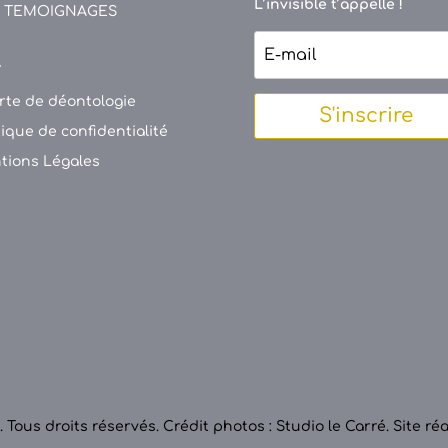
L’invisible t’appelle !
 TEMOIGNAGES
V
rte de déontologie
S'inscrire
tique de confidentialité
tions Légales
 Tous droits réservés.
Crédit photos : Studio le Carré
.
Site ré