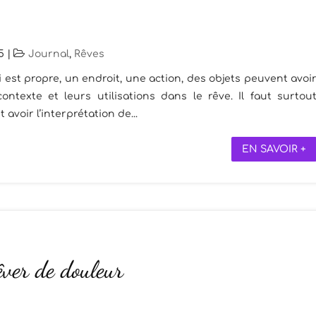
5
|
Journal
,
Rêves
i est propre, un endroit, une action, des objets peuvent avoi
contexte et leurs utilisations dans le rêve. Il faut surtou
avoir l’interprétation de...
EN SAVOIR +
êver de douleur