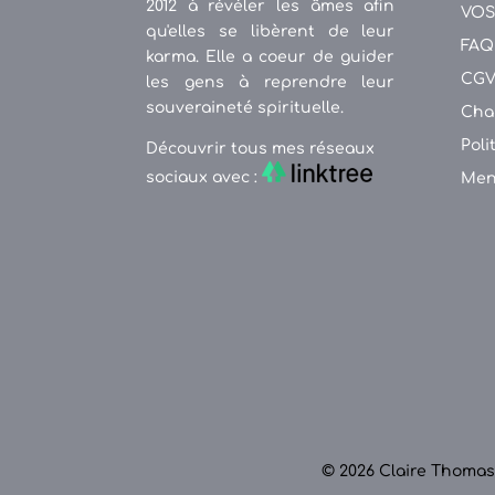
2012 à révéler les âmes afin
VOS
qu'elles se libèrent de leur
FAQ
karma. Elle a coeur de guider
CG
les gens à reprendre leur
souveraineté spirituelle.
Cha
Poli
Découvrir tous mes réseaux
sociaux avec :
Men
© 2026 Claire Thomas.