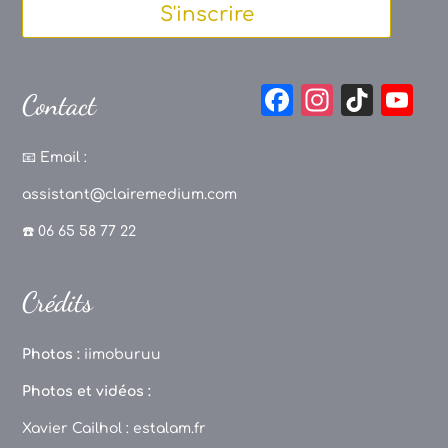
S'inscrire
F
In
Ti
Y
Contact
a
st
k
o
c
a
T
u
📧
Email :
e
g
o
T
assistant@clairemedium.com
b
r
k
u
☎️ 06 65 58 77 22
o
a
b
o
m
e
Crédits
k
C
h
Photos :
iimoburuu
a
Photos et vidéos :
n
Xavier Cailhol :
estalam.fr