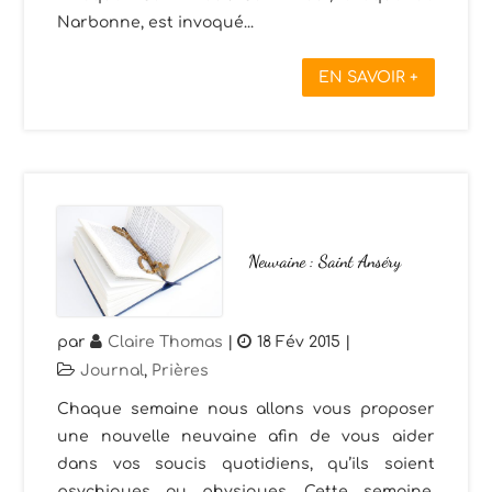
Narbonne, est invoqué...
EN SAVOIR +
Neuvaine : Saint Anséry
par
Claire Thomas
|
18 Fév 2015
|
Journal
,
Prières
Chaque semaine nous allons vous proposer
une nouvelle neuvaine afin de vous aider
dans vos soucis quotidiens, qu’ils soient
psychiques ou physiques. Cette semaine,