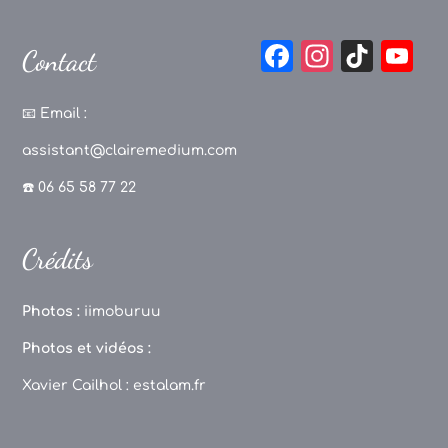
F
In
Ti
Y
Contact
a
st
k
o
c
a
T
u
📧
Email :
e
g
o
T
assistant@clairemedium.com
b
r
k
u
☎️ 06 65 58 77 22
o
a
b
o
m
e
Crédits
k
C
h
Photos :
iimoburuu
a
Photos et vidéos :
n
Xavier Cailhol :
estalam.fr
n
el