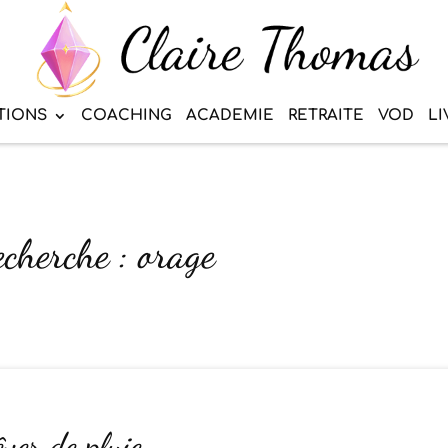
TIONS
COACHING
ACADEMIE
RETRAITE
VOD
LI
echerche : orage
êver de pluie