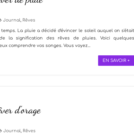
Journal
,
Rêves
 temps. La pluie a décidé d'évincer le soleil auquel on s'étai
e la signification des rêves de pluies. Voici quelque
ieux comprendre vos songes. Vous voyez...
EN SAVOIR +
êver d’orage
Journal
,
Rêves