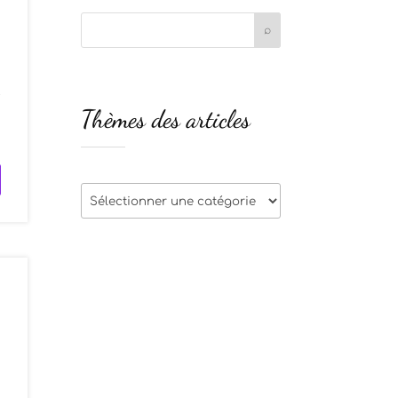
t
Thèmes des articles
s
Thèmes
des
articles