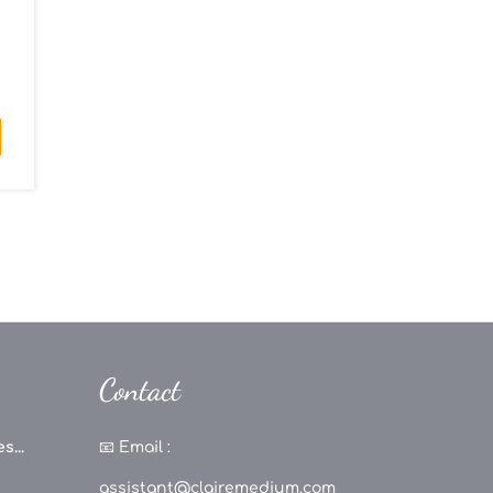
i
s
Contact
s...
📧
Email :
assistant@clairemedium.com