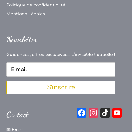
Politique de confidentialité
Mentions Légales
Newsletter
Guidances, offres exclusives... L’invisible t’appelle !
S'inscrire
F
In
Ti
Y
Contact
a
st
k
o
c
a
T
u
📧
Email :