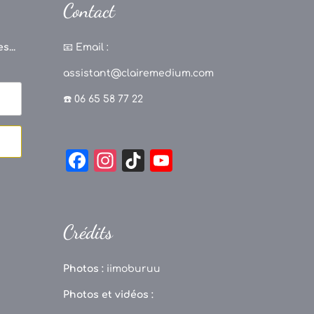
Contact
s...
📧
Email :
assistant@clairemedium.com
☎️ 06 65 58 77 22
F
In
Ti
Y
a
st
k
o
c
a
T
u
e
g
o
T
Crédits
b
r
k
u
o
a
b
Photos :
iimoburuu
o
m
e
Photos et vidéos :