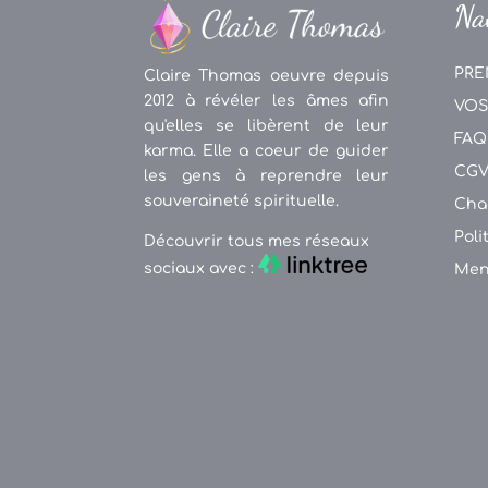
Na
PRE
Claire Thomas oeuvre depuis
2012 à révéler les âmes afin
VOS
qu'elles se libèrent de leur
FAQ
karma. Elle a coeur de guider
CG
les gens à reprendre leur
souveraineté spirituelle.
Cha
Poli
Découvrir tous mes réseaux
sociaux avec :
Men