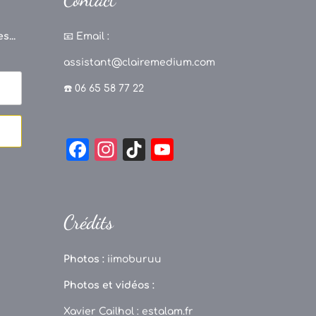
s...
📧
Email :
assistant@clairemedium.com
☎️ 06 65 58 77 22
F
In
Ti
Y
a
st
k
o
c
a
T
u
e
g
o
T
Crédits
b
r
k
u
o
a
b
Photos :
iimoburuu
o
m
e
Photos et vidéos :
k
C
Xavier Cailhol :
estalam.fr