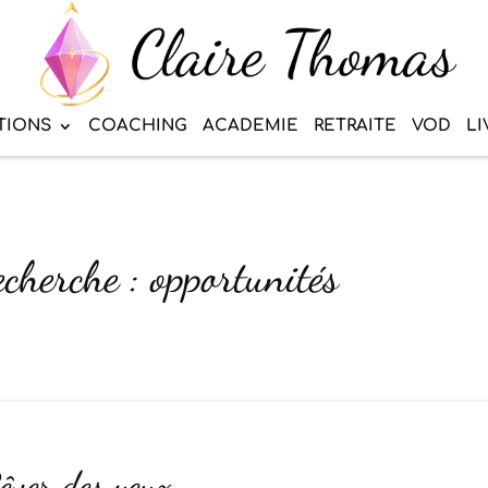
TIONS
COACHING
ACADEMIE
RETRAITE
VOD
LI
echerche : opportunités
êver des yeux