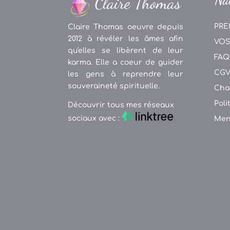
PRE
Claire Thomas oeuvre depuis
2012 à révéler les âmes afin
VOS
qu'elles se libèrent de leur
FAQ
karma. Elle a coeur de guider
CG
les gens à reprendre leur
souveraineté spirituelle.
Cha
Poli
Découvrir tous mes réseaux
sociaux avec :
Men