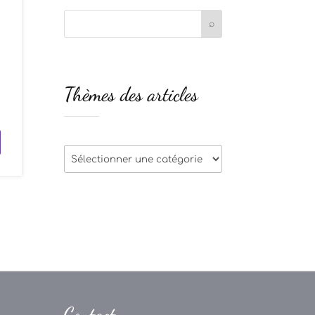
t
Thèmes des articles
s
Thèmes
des
articles
Contact