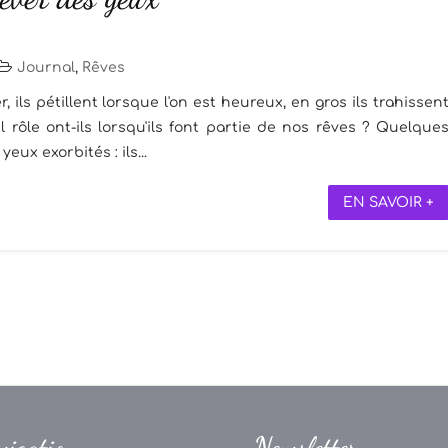
Journal
,
Rêves
r, ils pétillent lorsque l'on est heureux, en gros ils trahissen
rôle ont-ils lorsqu'ils font partie de nos rêves ? Quelque
eux exorbités : ils...
EN SAVOIR +
vigation
Newsletter