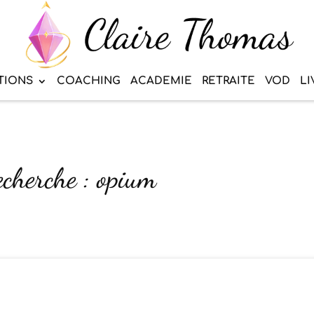
TIONS
COACHING
ACADEMIE
RETRAITE
VOD
LI
echerche : opium