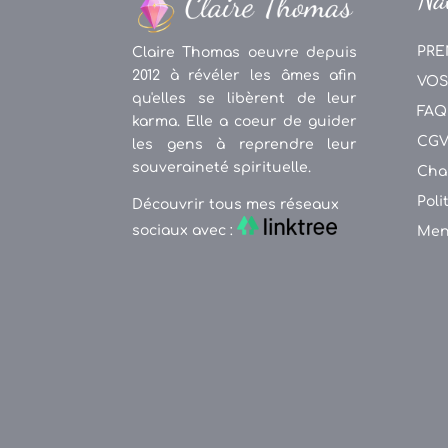
PRE
Claire Thomas oeuvre depuis
2012 à révéler les âmes afin
VOS
qu'elles se libèrent de leur
FAQ
karma. Elle a coeur de guider
CG
les gens à reprendre leur
souveraineté spirituelle.
Cha
Poli
Découvrir tous mes réseaux
sociaux avec :
Men