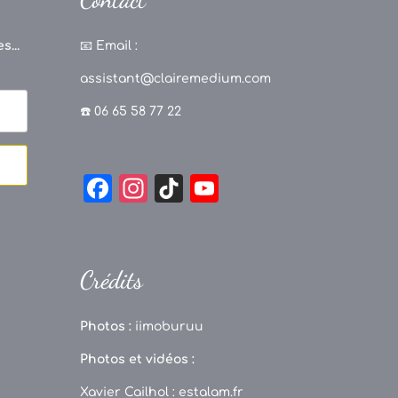
s...
📧
Email :
assistant@clairemedium.com
☎️ 06 65 58 77 22
F
In
Ti
Y
a
st
k
o
c
a
T
u
e
g
o
T
Crédits
b
r
k
u
o
a
b
Photos :
iimoburuu
o
m
e
Photos et vidéos :
k
C
Xavier Cailhol :
estalam.fr