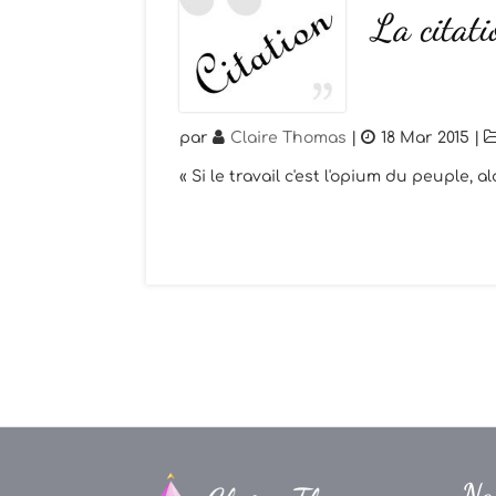
La citat
par
Claire Thomas
|
18 Mar 2015
|
« Si le travail c'est l'opium du peuple, a
Na