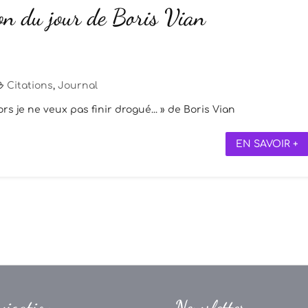
ion du jour de Boris Vian
Citations
,
Journal
lors je ne veux pas finir drogué... » de Boris Vian
EN SAVOIR +
vigation
Newsletter