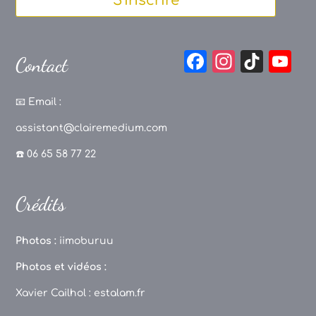
S'inscrire
F
In
Ti
Y
Contact
a
st
k
o
c
a
T
u
📧
Email :
e
g
o
T
assistant@clairemedium.com
b
r
k
u
☎️ 06 65 58 77 22
o
a
b
o
m
e
Crédits
k
C
h
Photos :
iimoburuu
a
Photos et vidéos :
n
Xavier Cailhol :
estalam.fr
n