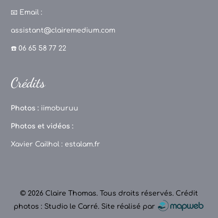
c
a
T
u
📧
Email :
e
g
o
T
assistant@clairemedium.com
b
r
k
u
☎️ 06 65 58 77 22
o
a
b
o
m
e
Crédits
k
C
h
Photos :
iimoburuu
a
Photos et vidéos :
n
Xavier Cailhol :
estalam.fr
n
el
© 2026 Claire Thomas. Tous droits réservés.
Crédit
photos : Studio le Carré
.
Site réalisé par