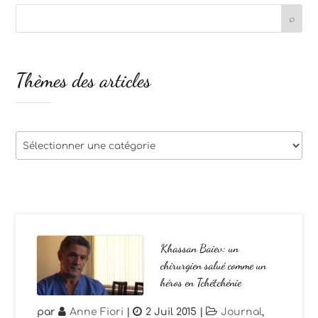
Thèmes des articles
Thèmes
des
articles
Khassan Baiev: un
chirurgien salué comme un
héros en Tchétchénie
par
Anne Fiori
|
2 Juil 2015
|
Journal
,