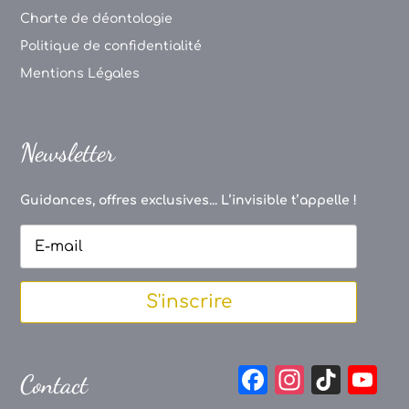
Charte de déontologie
Politique de confidentialité
Mentions Légales
Newsletter
Guidances, offres exclusives... L’invisible t’appelle !
S'inscrire
F
In
Ti
Y
Contact
a
st
k
o