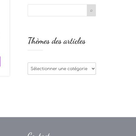
t
Thèmes des articles
r
Thèmes
des
articles
Contact