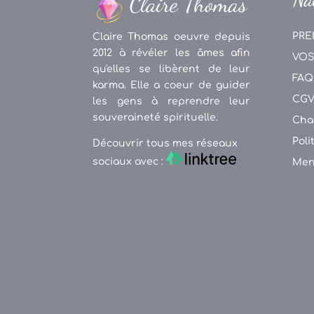
PRE
Claire Thomas oeuvre depuis
2012 à révéler les âmes afin
VOS
qu'elles se libèrent de leur
FAQ
karma. Elle a coeur de guider
CG
les gens à reprendre leur
souveraineté spirituelle.
Cha
Poli
Découvrir tous mes réseaux
sociaux avec :
Men