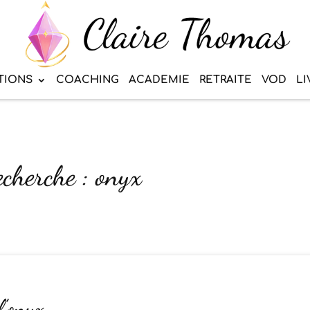
TIONS
COACHING
ACADEMIE
RETRAITE
VOD
LI
echerche : onyx
l’onyx