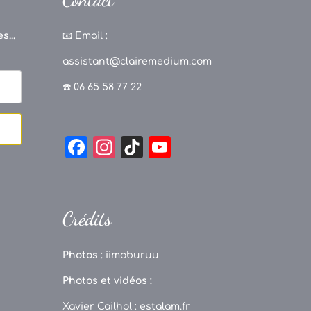
s...
📧
Email :
assistant@clairemedium.com
☎️ 06 65 58 77 22
F
In
Ti
Y
a
st
k
o
c
a
T
u
e
g
o
T
Crédits
b
r
k
u
o
a
b
Photos :
iimoburuu
o
m
e
Photos et vidéos :
k
C
Xavier Cailhol :
estalam.fr